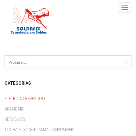
Toggl
navig
search
CATEGORIAS
ELETRODO REVESTIDO
ARAME MIG
ABRASIVOS
TOCHA MIG/TIG/PLASMA CONSUMÍVEIS