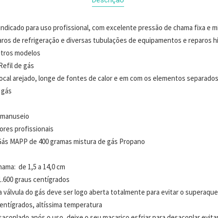
ndicado para uso profissional, com excelente pressão de chama fixa e
aros de refrigeração e diversas tubulações de equipamentos e reparos hi
utros modelos
efil de gás
cal arejado, longe de fontes de calor e em com os elementos separado
 gás
o manuseio
ores profissionais
e Gás MAPP de 400 gramas mistura de gás Propano
ama: de 1,5 a 14,0 cm
.600 graus centígrados
 válvula do gás deve ser logo aberta totalmente para evitar o superaqu
centígrados, altíssima temperatura
sacoplado após o uso, deixe o seu maçarico esfriar para desacoplar evit