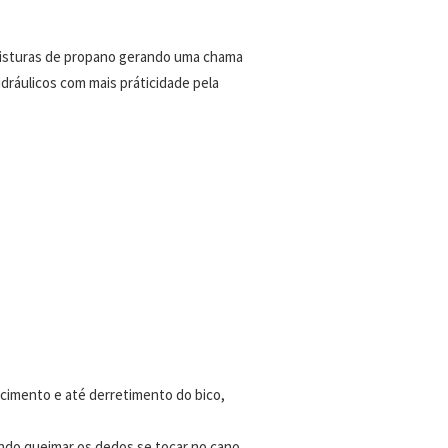
 misturas de propano gerando uma chama
dráulicos com mais práticidade pela
s
ecimento e até derretimento do bico,
ando queimar os dedos se tocar no cano