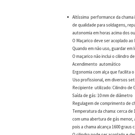
Altíssima performance da chama i
de qualidade para soldagens, rep
autonomia em horas acima dos o
O Maçarico deve ser acoplado ao R
Quando em não uso, guardar em lo
O maçarico não inclui o cilindro de
Acendimento automático
Ergonomia com alça que facilita 
Uso profissional, em diversos set
Recipiente utilizado: Cilindro d
Saída de gás: 10 mm de diâmetro
Regulagem de comprimento de ch
Temperatura da chama: cerca de 1
com uma abertura de gás menor, a
pois a chama alcança 1600 graus 
O cilindro pode ser acoplado e de