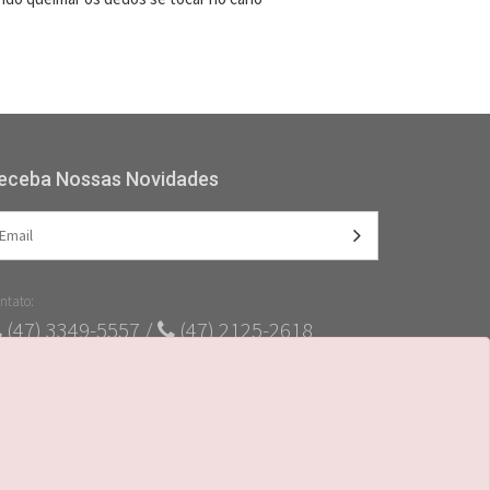
eceba Nossas Novidades
ntato:
(47) 3349-5557 /
(47) 2125-2618
(47) 99728-4635