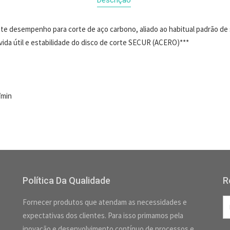
nte desempenho para corte de aço carbono, aliado ao habitual padrão d
vida útil e estabilidade do disco de corte SECUR (ACERO)***
/min
Política Da Qualidade
R
Fornecer produtos que atendam as necessidades e
expectativas dos clientes. Para isso primamos pela
inovação e desenvolvimento contínuo de processos e