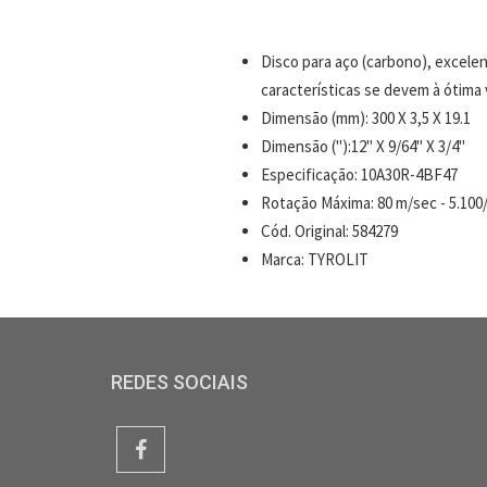
Disco para aço (carbono), excele
características se devem à ótima 
Dimensão (mm): 300 X 3,5 X 19.1
Dimensão ("):12" X 9/64" X 3/4"
Especificação: 10A30R-4BF47
Rotação Máxima: 80 m/sec - 5.100
Cód. Original: 584279
Marca: TYROLIT
REDES SOCIAIS