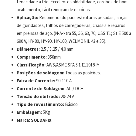
tenacidade á frio. Excelente soldabilidade, cordões de bom
acabamento, fácil remoção de escórias.
Aplicação:
Recomendado para estruturas pesadas, lanças
de guindastes, trilhos de carregadeiras, chassis e reparos
em prensas de aço. (N-A-xtra 55, 56, 63, 70; USS T1; St E 500 a
690 V, HY-80, HY-90, HY-100, WELMONIL 43 e 35).
Diâmetros:
2,5 / 3,25 / 4,0 mm
Comprimento:
350mm
Classificação:
AWS/ASME SFA 5.1 E11018-M
Posições de soldagem:
Todas as posições.
Faixa de Corrente:
90-110 A
Corrente de Soldagem:
AC / DC+
Tensão do eletrodo:
20-24 V
Tipo de revestimento:
Básico
Embalagem:
5Kg
Marca:
SOLDAFIX