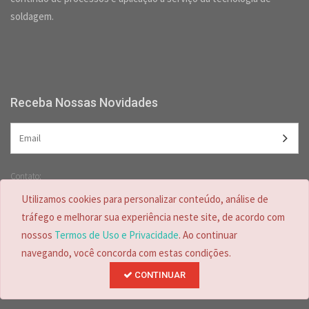
soldagem.
Receba Nossas Novidades
Contato:
(47) 3349-5557 /
(47) 2125-2618
Utilizamos cookies para personalizar conteúdo, análise de
(47) 99728-4635
tráfego e melhorar sua experiência neste site, de acordo com
nossos
Termos de Uso e Privacidade
. Ao continuar
navegando, você concorda com estas condições.
CONTINUAR
Desenvolvido por
© Copyright 2026.