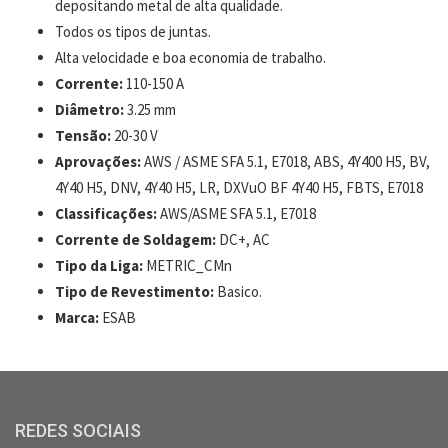
depositando metal de alta qualidade.
Todos os tipos de juntas.
Alta velocidade e boa economia de trabalho.
Corrente:
110-150 A
Diâmetro:
3.25 mm
Tensão:
20-30 V
Aprovações:
AWS / ASME SFA 5.1, E7018, ABS, 4Y400 H5, BV,
4Y40 H5, DNV, 4Y40 H5, LR, DXVuO BF 4Y40 H5, FBTS, E7018
Classificações:
AWS/ASME SFA 5.1, E7018
Corrente de Soldagem:
DC+, AC
Tipo da Liga:
METRIC_CMn
Tipo de Revestimento:
Basico.
Marca:
ESAB
REDES SOCIAIS