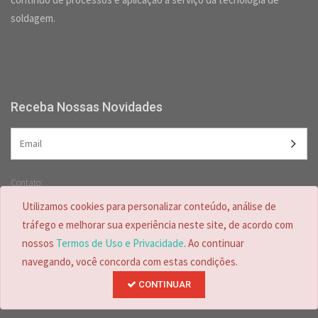
soldagem.
Receba Nossas Novidades
Contato:
(47) 3349-5557 /
(47) 2125-2618
Utilizamos cookies para personalizar conteúdo, análise de
(47) 99728-4635
tráfego e melhorar sua experiência neste site, de acordo com
nossos
Termos de Uso e Privacidade
. Ao continuar
navegando, você concorda com estas condições.
CONTINUAR
Desenvolvido por
© Copyright 2026.