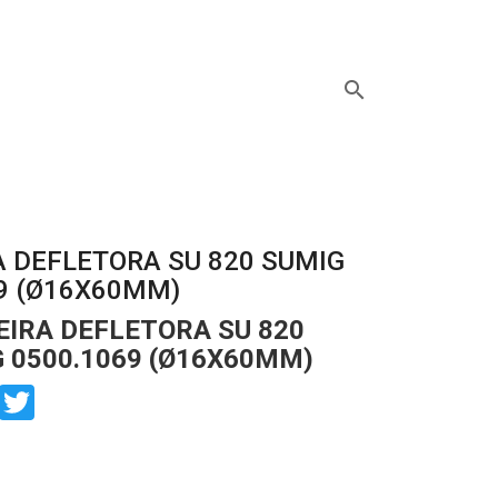
search
 DEFLETORA SU 820 SUMIG
9 (Ø16X60MM)
IRA DEFLETORA SU 820
 0500.1069 (Ø16X60MM)
book
Twitter