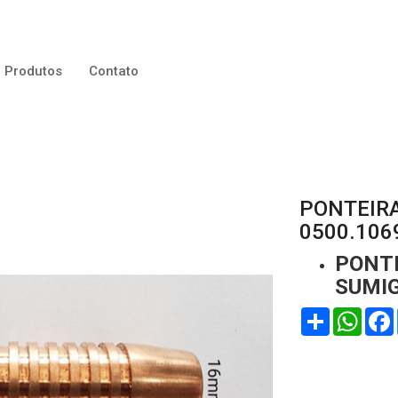
Produtos
Contato
PONTEIRA
0500.106
PONTE
SUMIG
Compartilhar
WhatsApp
Face