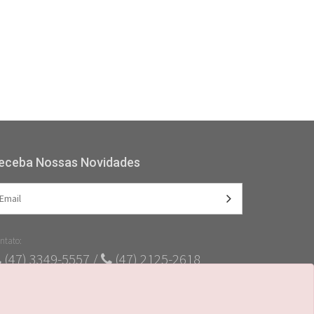
eceba Nossas Novidades
ntato:
(47) 3349-5557 /
(47) 2125-2618
(47) 99728-4635