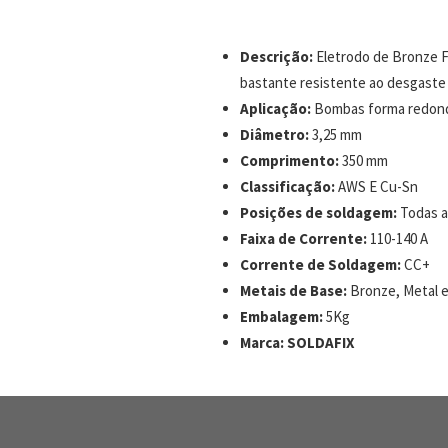
Descrição:
Eletrodo de Bronze F
bastante resistente ao desgaste 
Aplicação:
Bombas forma redonda,
Diâmetro:
3,25 mm
Comprimento:
350 mm
Classificação:
AWS E Cu-Sn
Posições de soldagem:
Todas a
Faixa de Corrente:
110-140 A
Corrente de Soldagem:
CC+
Metais de Base:
Bronze, Metal e
Embalagem:
5Kg
Marca:
SOLDAFIX