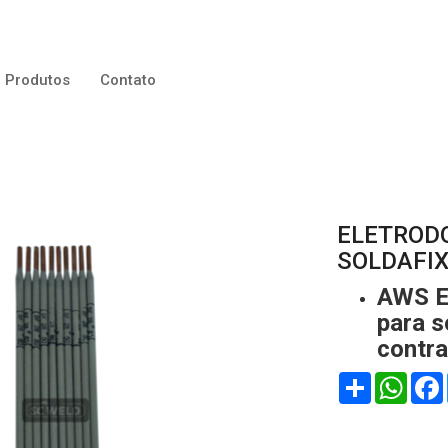
Produtos
Contato
ELETRODO
SOLDAFI
AWS E 
para s
contra
Compartilhar
WhatsApp
Face