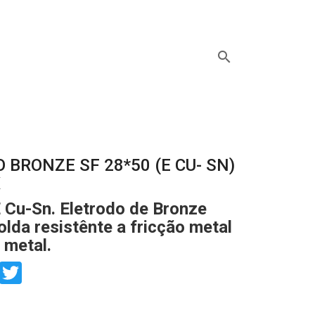
search
 BRONZE SF 28*50 (E CU- SN)
X
Cu-Sn. Eletrodo de Bronze
olda resistênte a fricção metal
 metal.
book
Twitter