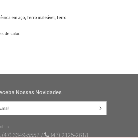
ênica em aço, ferro maleável, ferro
s de calor.
eceba Nossas Novidades
ntato:
(47) 3349-5557 /
(47) 2125-2618