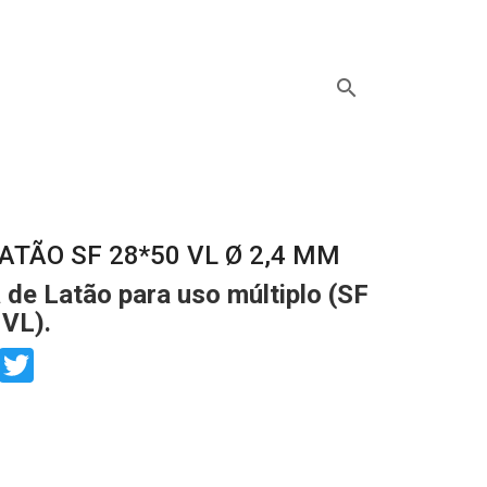
search
ATÃO SF 28*50 VL Ø 2,4 MM
 de Latão para uso múltiplo (SF
VL).
book
Twitter