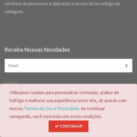
contínuo de processos e aplicação a serviço da tecnologia de
soldagem.
Receba Nossas Novidades
Contato:
(47) 3349-5557 /
(47) 2125-2618
Utilizamos cookies para personalizar conteúdo, análise de
(47) 99728-4635
tráfego e melhorar sua experiência neste site, de acordo com
nossos
Termos de Uso e Privacidade
. Ao continuar
navegando, você concorda com estas condições.
CONTINUAR
Desenvolvido por
© Copyright 2026.