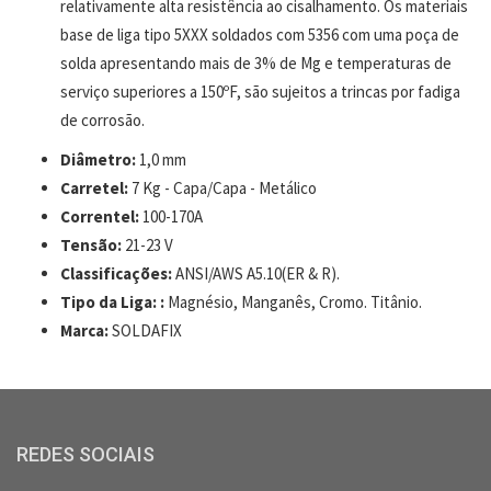
relativamente alta resistência ao cisalhamento. Os materiais
base de liga tipo 5XXX soldados com 5356 com uma poça de
solda apresentando mais de 3% de Mg e temperaturas de
serviço superiores a 150ºF, são sujeitos a trincas por fadiga
de corrosão.
Diâmetro:
1,0 mm
Carretel:
7 Kg - Capa/Capa - Metálico
Correntel:
100-170A
Tensão:
21-23 V
Classificações:
ANSI/AWS A5.10(ER & R).
Tipo da Liga: :
Magnésio, Manganês, Cromo. Titânio.
Marca:
SOLDAFIX
REDES SOCIAIS