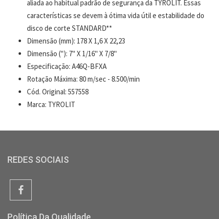
aliada ao habitual padrão de segurança da TYROLIT. Essas
características se devem à ótima vida útil e estabilidade do
disco de corte STANDARD**
Dimensão (mm): 178 X 1,6 X 22,23
Dimensão ("): 7" X 1/16" X 7/8"
Especificação: A46Q-BFXA
Rotação Máxima: 80 m/sec - 8.500/min
Cód. Original: 557558
Marca: TYROLIT
REDES SOCIAIS
Política Da Qualidade