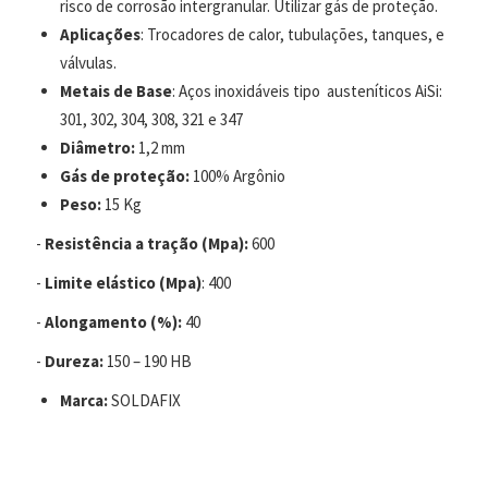
risco de corrosão intergranular. Utilizar gás de proteção.
Aplicações
: Trocadores de calor, tubulações, tanques, e
válvulas.
Metais de Base
: Aços inoxidáveis tipo austeníticos AiSi:
301, 302, 304, 308, 321 e 347
Diâmetro:
1,2 mm
Gás de proteção:
100% Argônio
Peso:
15 Kg
-
Resistência a tração (Mpa):
600
-
Limite elástico (Mpa)
: 400
-
Alongamento (%):
40
-
Dureza:
150 – 190 HB
Marca:
SOLDAFIX